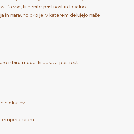
Za vse, ki cenite pristnost in lokalno
nja in naravno okolje, v katerem delujejo naše
tro izbiro medu, ki odraža pestrost
lnih okusov.
m temperaturam.