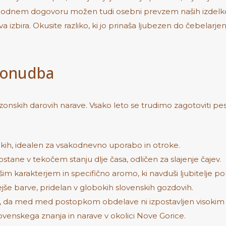
dhodnem dogovoru možen tudi osebni prevzem naših izdelkov. 
a izbira. Okusite razliko, ki jo prinaša ljubezen do čebelarje
 Ponudba
nskih darovih narave. Vsako leto se trudimo zagotoviti pes
ikih, idealen za vsakodnevno uporabo in otroke.
stane v tekočem stanju dlje časa, odličen za slajenje čajev.
m karakterjem in specifično aromo, ki navduši ljubitelje po
jše barve, pridelan v globokih slovenskih gozdovih.
o, da med med postopkom obdelave ni izpostavljen visoki
slovenskega znanja in narave v okolici Nove Gorice.