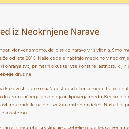
Med iz Neokrnjene Narave
ngar, kjer verjamemo, da je stik z naravo vir življenja. Smo 
rja že od leta 2010. Naše čebele nabirajo medičino v neokrn
i ohranja svoj primarni okus ter vse koristne lastnosti, ki 
ebelje družine.
akovosti, zato so naši postopki točenja medu tradicionaln
 do aromatičnega gozdnega in lipovega medu. Ker smo odvisn
ih rok pride le najbolj svež in pristen pridelek. Naš cilj je 
 ekosistemu.
znanje in recepte, ki vključujejo čebelje pridelke, saj ver