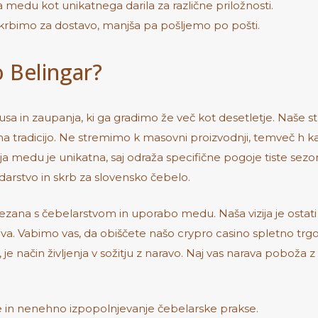
a medu kot unikatnega darila za različne priložnosti.
krbimo za dostavo, manjša pa pošljemo po pošti.
o Belingar?
a in zaupanja, ki ga gradimo že več kot desetletje. Naše stran
a tradicijo. Ne stremimo k masovni proizvodnji, temveč h kak
ja medu je unikatna, saj odraža specifične pogoje tiste s
arstvo in skrb za slovensko čebelo.
vezana s čebelarstvom in uporabo medu. Naša vizija je ostati
teva. Vabimo vas, da obiščete našo
crypro casino
spletno trgo
e način življenja v sožitju z naravo. Naj vas narava poboža 
nje in nenehno izpopolnjevanje čebelarske prakse.