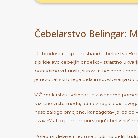
Čebelarstvo Belingar: 
Dobrodošli na spletni strani Čebelarstva Beli
s pridelavo čebeljih pridelkov strastno ukva
ponudimo vrhunski, surovi in nesegreti med, k
je rezultat skrbnega dela in spoštovanja do č
V Čebelarstvu Belingar se zavedamo pomena k
različne vrste medu, od nežnega akacijevega
naše zaloge omejene, kar zagotavlja, da do vaš
ozaveščati o pomembni vlogi čebel v našem
Poleg pridelave medu se trudimo deliti tudi 