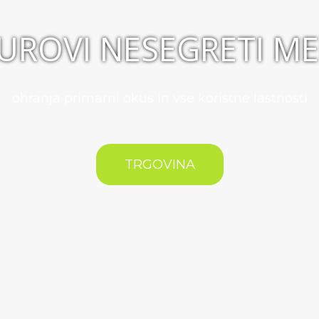
UROVI NESEGRETI M
ohranja primarni okus in vse koristne lastnosti
TRGOVINA