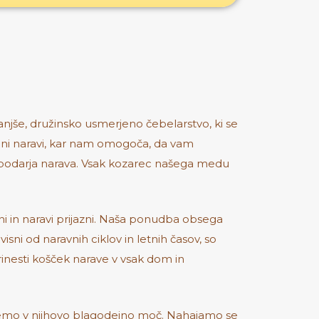
manjše, družinsko usmerjeno čebelarstvo, ki se
jeni naravi, kar nam omogoča, da vam
jih podarja narava. Vsak kozarec našega medu
i in naravi prijazni. Naša ponudba obsega
i od naravnih ciklov in letnih časov, so
prinesti košček narave v vsak dom in
jamemo v njihovo blagodejno moč. Nahajamo se