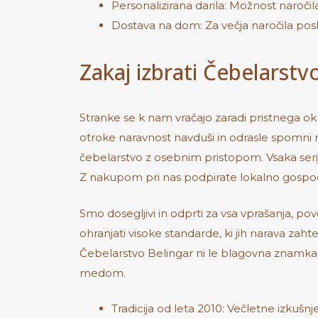
Personalizirana darila: Možnost naročil
Dostava na dom: Za večja naročila pos
Zakaj izbrati Čebelarstv
Stranke se k nam vračajo zaradi pristnega okus
otroke naravnost navduši in odrasle spomni n
čebelarstvo z osebnim pristopom. Vsaka seri
Z nakupom pri nas podpirate lokalno gospod
Smo dosegljivi in odprti za vsa vprašanja, po
ohranjati visoke standarde, ki jih narava zah
Čebelarstvo Belingar ni le blagovna znamka, j
medom.
Tradicija od leta 2010: Večletne izkuš