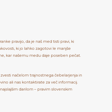
ke pravijo, da je naš med tisti pravi, ki
ovosti, ki jo lahko zagotovi le manjše
ezone, kar našemu medu daje poseben pečat.
 zvesti načelom trajnostnega čebelarjenja in
vino ali nas kontaktirate za več informacij.
z najslajšim darilom – pravim slovenskim