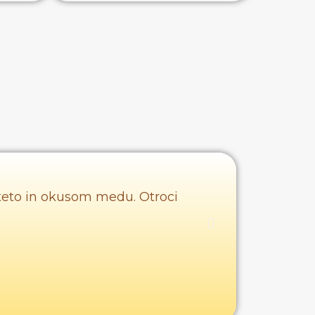
iteto in okusom medu. Otroci
Zelo