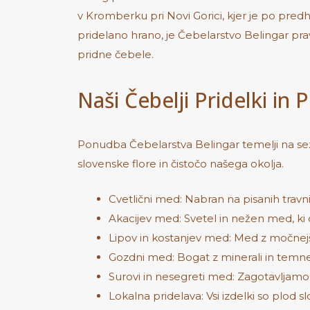
v Kromberku pri Novi Gorici, kjer je po pre
pridelano hrano, je Čebelarstvo Belingar prav
pridne čebele.
Naši Čebelji Pridelki in
Ponudba Čebelarstva Belingar temelji na sezo
slovenske flore in čistočo našega okolja.
Cvetlični med: Nabran na pisanih travn
Akacijev med: Svetel in nežen med, ki o
Lipov in kostanjev med: Med z močnejši
Gozdni med: Bogat z minerali in temne
Surovi in nesegreti med: Zagotavljam
Lokalna pridelava: Vsi izdelki so plod 